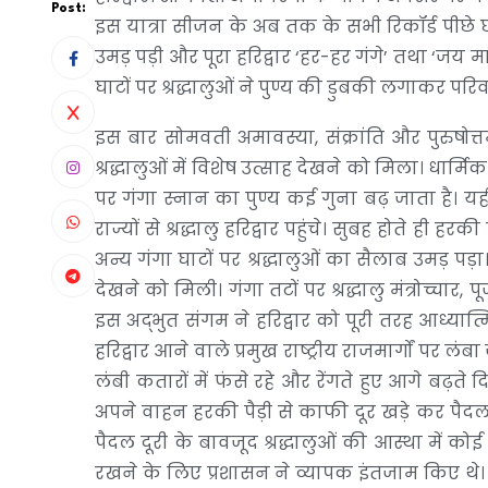
Post:
इस यात्रा सीजन के अब तक के सभी रिकॉर्ड पीछे छोड
उमड़ पड़ी और पूरा हरिद्वार ‘हर-हर गंगे’ तथा ‘जय म
घाटों पर श्रद्धालुओं ने पुण्य की डुबकी लगाकर प
इस बार सोमवती अमावस्या, संक्रांति और पुरुषो
श्रद्धालुओं में विशेष उत्साह देखने को मिला। धार
पर गंगा स्नान का पुण्य कई गुना बढ़ जाता है। यह
राज्यों से श्रद्धालु हरिद्वार पहुंचे। सुबह होते ही ह
अन्य गंगा घाटों पर श्रद्धालुओं का सैलाब उमड़ पड
देखने को मिली। गंगा तटों पर श्रद्धालु मंत्रोच्चा
इस अद्भुत संगम ने हरिद्वार को पूरी तरह आध्यात
हरिद्वार आने वाले प्रमुख राष्ट्रीय राजमार्गों प
लंबी कतारों में फंसे रहे और रेंगते हुए आगे बढ़ते द
अपने वाहन हरकी पैड़ी से काफी दूर खड़े कर पैदल
पैदल दूरी के बावजूद श्रद्धालुओं की आस्था में कोई
रखने के लिए प्रशासन ने व्यापक इंतजाम किए थे। पू