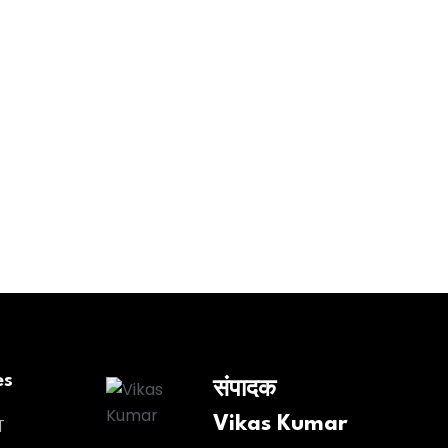
es
संपादक
Vikas Kumar
य