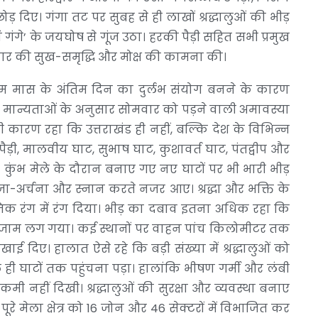
़ दिए। गंगा तट पर सुबह से ही लाखों श्रद्धालुओं की भीड़
ां गंगे’ के जयघोष से गूंज उठा। हरकी पैड़ी सहित सभी प्रमुख
रिवार की सुख-समृद्धि और मोक्ष की कामना की।
त्तम मास के अंतिम दिन का दुर्लभ संयोग बनने के कारण
्मिक मान्यताओं के अनुसार सोमवार को पड़ने वाली अमावस्या
ी कारण रहा कि उत्तराखंड ही नहीं, बल्कि देश के विभिन्न
रकी पैड़ी, मालवीय घाट, सुभाष घाट, कुशावर्त घाट, पंतद्वीप और
़ा। कुंभ मेले के दौरान बनाए गए नए घाटों पर भी भारी भीड़
र, पूजा-अर्चना और स्नान करते नजर आए। श्रद्धा और भक्ति के
्मिक रंग में रंग दिया। भीड़ का दबाव इतना अधिक रहा कि
र लंबा जाम लग गया। कई स्थानों पर वाहन पांच किलोमीटर तक
िखाई दिए। हालात ऐसे रहे कि बड़ी संख्या में श्रद्धालुओं को
 ही घाटों तक पहुंचना पड़ा। हालांकि भीषण गर्मी और लंबी
 कमी नहीं दिखी। श्रद्धालुओं की सुरक्षा और व्यवस्था बनाए
रे मेला क्षेत्र को 16 जोन और 46 सेक्टरों में विभाजित कर