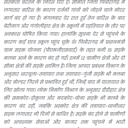
सतर्कता बरतने के निर्देश दिए हैं। सीमांत जिला पिथौरागढ़ में
लगातार बारिश के कारण दर्जनों गांवों को जोड़ने वाले मोटर
मार्ग बंद हो गए हैं। मंगलवार देर रात हुई तेज बारिश के बाद
बेरीनाग और गंगोलीहाट क्षेत्र के स्कूलों में एहतियात के तौर पर
अवकाश घोषित किया गया। हालांकि सूचना देर से पहुंचने के
कारण कई छात्र स्कूल पहुंच चुके थे। पिथौरागढ़ में प्रधानमंत्री
ग्राम सड़क योजना (पीएमजीएसवाई) के तहत बनी 15 सड़कें
मलबा आने के कारण बंद हो गईं। इनमें 12 ग्रामीण क्षेत्रों और दो
सीमा क्षेत्रों की सड़कें शामिल हैं। जिला आपदा प्रबंधन विभाग के
अनुसार धारचूला-तवाघाट तथा तवाघाट-गुंजी सड़कें भी मलबा
और बोल्डर गिरने से प्रभावित हुई थीं, जिन्हें बाद में यातायात के
लिए खोला गया। लोक निर्माण विभाग के अनुसार डीडीहाट क्षेत्र
की समकोट-डोकुला और मदकोट-बोना सड़कें भी मलबे के
कारण बंद रहीं, जबकि अस्कोट क्षेत्र की तवाघाट-थानीधार
सड़क लगातार नौ दिनों से बाधित है। सड़कें बंद होने से ग्रामीणों
को आवश्यक सेवाओं और बाजार तक पहुंचने में भारी