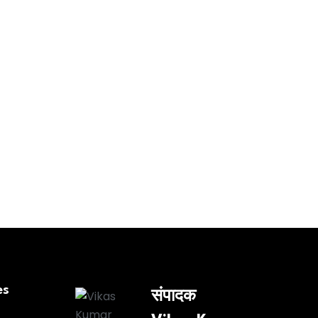
es
संपादक