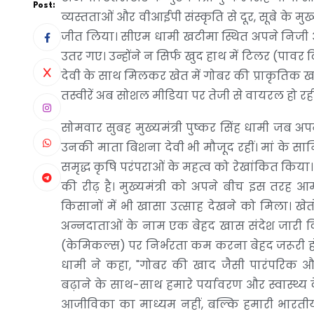
Post:
व्यस्तताओं और वीआईपी संस्कृति से दूर, सूबे के 
जीत लिया। सीएम धामी खटीमा स्थित अपने निजी 
उतर गए। उन्होंने न सिर्फ खुद हाथ में टिलर (पा
देवी के साथ मिलकर खेत में गोबर की प्राकृतिक खा
तस्वीरें अब सोशल मीडिया पर तेजी से वायरल हो रही 
सोमवार सुबह मुख्यमंत्री पुष्कर सिंह धामी जब अपन
उनकी माता बिशना देवी भी मौजूद रहीं। मां के सानिध्
समृद्ध कृषि परंपराओं के महत्व को रेखांकित किया
की रीढ़ है। मुख्यमंत्री को अपने बीच इस तरह 
किसानों में भी खासा उत्साह देखने को मिला। खेतों
अन्नदाताओं के नाम एक बेहद खास संदेश जारी किय
(केमिकल्स) पर निर्भरता कम करना बेहद जरूरी हो
धामी ने कहा, "गोबर की खाद जैसी पारंपरिक और 
बढ़ाने के साथ-साथ हमारे पर्यावरण और स्वास्थ्य के
आजीविका का माध्यम नहीं, बल्कि हमारी भारतीय सं